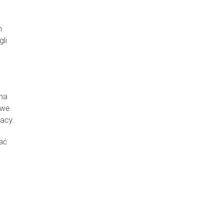
h
li
na
owe
acy.
ać