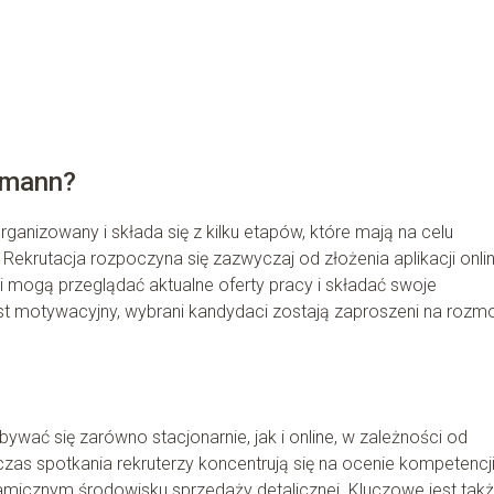
smann?
ganizowany i składa się z kilku etapów, które mają na celu
Rekrutacja rozpoczyna się zazwyczaj od złożenia aplikacji onli
i mogą przeglądać aktualne oferty pracy i składać swoje
list motywacyjny, wybrani kandydaci zostają zaproszeni na roz
ć się zarówno stacjonarnie, jak i online, w zależności od
dczas spotkania rekruterzy koncentrują się na ocenie kompetencj
icznym środowisku sprzedaży detalicznej. Kluczowe jest tak