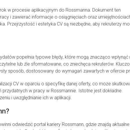
krok w procesie aplikacyjnym do Rossmanna. Dokument ten
acy i zawierać informacje o osiągnięciach oraz umiejętnościac
Przejrzystość i estetyka CV są niezbędne, aby rekruterzy mog
ydatów popełnia typowe błędy, które mogą znacząco wpłynąć 
czytelne lub źle sformatowane, co zniechęca rekruterów. Klucz
zysty sposób, dostosowany do wymagań zawartych w ofercie pr
lizacji CV w oparciu o specyfikę danej oferty, co może skutkow
ń przydatnych w pracy w Rossmannie. Istotne jest dokładne
u i uwzględnianie ich w aplikacji.
nn?
inni odwiedzić portal kariery Rossmann, gdzie znajdą aktualne