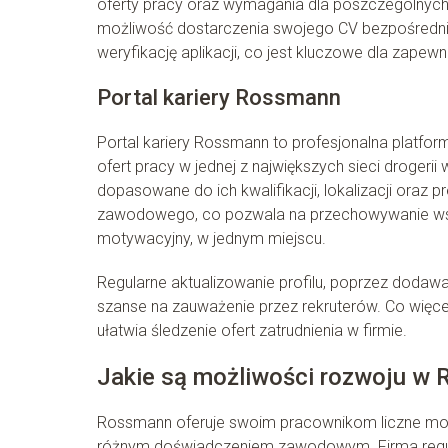
oferty pracy oraz wymagania dla poszczególnych s
możliwość dostarczenia swojego CV bezpośrednio
weryfikację aplikacji, co jest kluczowe dla zapew
Portal kariery Rossmann
Portal kariery Rossmann to profesjonalna platfo
ofert pracy w jednej z największych sieci droger
dopasowane do ich kwalifikacji, lokalizacji oraz 
zawodowego, co pozwala na przechowywanie wszys
motywacyjny, w jednym miejscu.
Regularne aktualizowanie profilu, poprzez dodaw
szanse na zauważenie przez rekruterów. Co więcej
ułatwia śledzenie ofert zatrudnienia w firmie.
Jakie są możliwości rozwoju w
Rossmann oferuje swoim pracownikom liczne moż
różnym doświadczeniem zawodowym. Firma regula