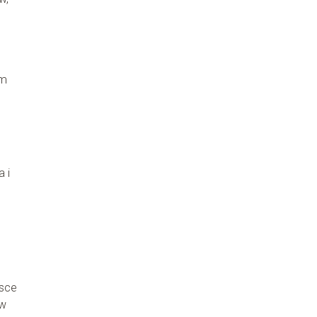
om
 i
lsce
ów