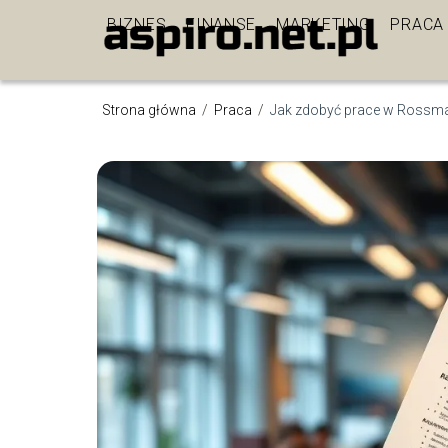
BIZNES
FINANSE
MARKETING
PRACA
Strona główna
/
Praca
/
Jak zdobyć prace w Rossma