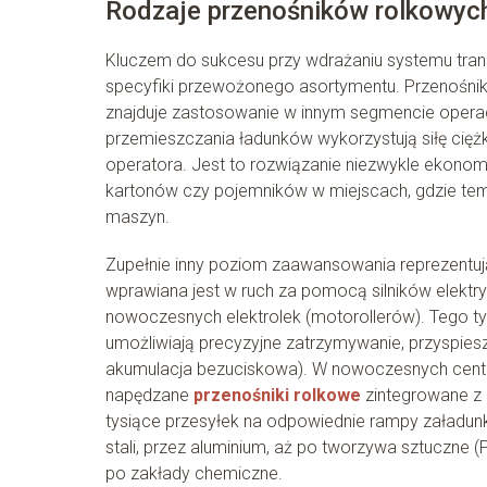
Rodzaje przenośników rolkowyc
Kluczem do sukcesu przy wdrażaniu systemu tra
specyfiki przewożonego asortymentu. Przenośniki
znajduje zastosowanie w innym segmencie operacy
przemieszczania ładunków wykorzystują siłę ciężk
operatora. Jest to rozwiązanie niezwykle ekonomi
kartonów czy pojemników w miejscach, gdzie tem
maszyn.
Zupełnie inny poziom zaawansowania reprezentują 
wprawiana jest w ruch za pomocą silników elek
nowoczesnych elektrolek (motorollerów). Tego ty
umożliwiają precyzyjne zatrzymywanie, przyspies
akumulacja bezuciskowa). W nowoczesnych centra
napędzane
przenośniki rolkowe
zintegrowane z 
tysiące przesyłek na odpowiednie rampy załadun
stali, przez aluminium, aż po tworzywa sztuczne 
po zakłady chemiczne.