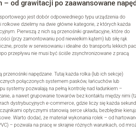
h – od grawitacji po zaawansowane napę
nsportowego jest dobór odpowiedniego typu urządzenia do
 rolkowe dzielimy na dwie główne kategorie, z których każda
jnym. Pierwszą z nich są przenośniki grawitacyjne, które do
ości (przy zamontowaniu pod niewielkim kątem) lub siłę rąk
czne, proste w serwisowaniu i idealne do transportu lekkich pa
po przepływu nie musi być ściśle zsynchronizowane z pracą
przenośniki napędzane. Tutaj każda rolka (lub ich sekcje)
trycznych połączonych systemem pasków, łańcuchów lub
pu systemy pozwalają na pełną kontrolę nad ładunkiem –
zanie, a nawet grupowanie towarów bez kontaktu między nimi (t
ch dystrybucyjnych e-commerce, gdzie liczy się każda sekund
czujnikami optycznymi stanowią serce układu, bezbłędnie kieruj
kowe. Warto dodać, że materiał wykonania rolek – od hartowan
(PVC) – pozwala na pracę w skrajnie różnych warunkach, od mroź