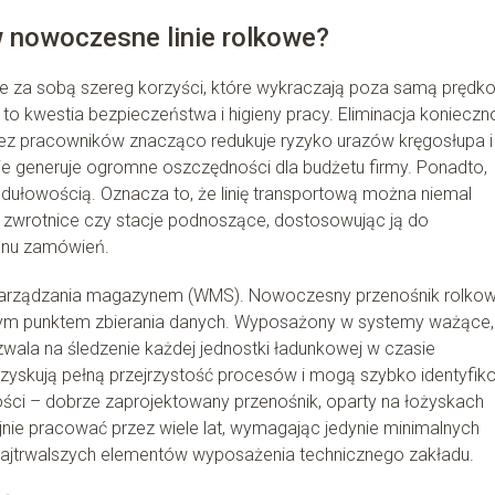
 nowoczesne linie rolkowe?
ie za sobą szereg korzyści, które wykraczają poza samą prędk
o kwestia bezpieczeństwa i higieny pracy. Eliminacja konieczn
ez pracowników znacząco redukuje ryzyko urazów kręgosłupa i
ie generuje ogromne oszczędności dla budżetu firmy. Ponadto,
dułowością. Oznacza to, że linię transportową można niemal
 zwrotnice czy stacje podnoszące, dostosowując ją do
menu zamówień.
 zarządzania magazynem (WMS). Nowoczesny przenośnik rolko
ywnym punktem zbierania danych. Wyposażony w systemy ważące,
ala na śledzenie każdej jednostki ładunkowej w czasie
 zyskują pełną przejrzystość procesów i mogą szybko identyfi
ości – dobrze zaprojektowany przenośnik, oparty na łożyskach
ryjnie pracować przez wiele lat, wymagając jedynie minimalnych
najtrwalszych elementów wyposażenia technicznego zakładu.