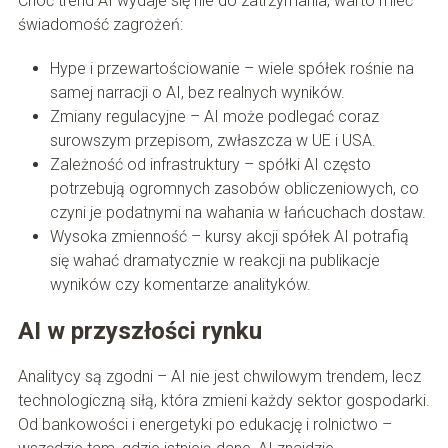
Choć trend AI wydaje się nie do zatrzymania, warto mieć
świadomość zagrożeń:
Hype i przewartościowanie – wiele spółek rośnie na
samej narracji o AI, bez realnych wyników.
Zmiany regulacyjne – AI może podlegać coraz
surowszym przepisom, zwłaszcza w UE i USA.
Zależność od infrastruktury – spółki AI często
potrzebują ogromnych zasobów obliczeniowych, co
czyni je podatnymi na wahania w łańcuchach dostaw.
Wysoka zmienność – kursy akcji spółek AI potrafią
się wahać dramatycznie w reakcji na publikacje
wyników czy komentarze analityków.
AI w przyszłości rynku
Analitycy są zgodni – AI nie jest chwilowym trendem, lecz
technologiczną siłą, która zmieni każdy sektor gospodarki.
Od bankowości i energetyki po edukację i rolnictwo –