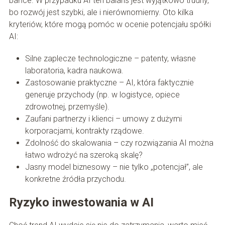
bańce. W przypadku AI ten balans jest wyjątkowo trudny,
bo rozwój jest szybki, ale i nierównomierny. Oto kilka
kryteriów, które mogą pomóc w ocenie potencjału spółki
AI:
Silne zaplecze technologiczne – patenty, własne
laboratoria, kadra naukowa.
Zastosowanie praktyczne – AI, która faktycznie
generuje przychody (np. w logistyce, opiece
zdrowotnej, przemyśle).
Zaufani partnerzy i klienci – umowy z dużymi
korporacjami, kontrakty rządowe.
Zdolność do skalowania – czy rozwiązania AI można
łatwo wdrożyć na szeroką skalę?
Jasny model biznesowy – nie tylko „potencjał”, ale
konkretne źródła przychodu.
Ryzyko inwestowania w AI