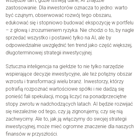
wszędzie tam, gdzie istnieją dane, AI znajdzie
zastosowanie. Dla inwestorów oznacza to jedno: warto
być czujnym, obserwować rozwój tego obszaru,
edukować się i stopniowo budować ekspozycję w portfelu
– z głową i zrozumieniem ryzyka. Nie chodzi o to, by nagle
sprzedać wszystko i postawić tylko na AI, ale by
odpowiedzialnie uwzględnić ten trend jako część większej,
długoterminowej strategii inwestycyjnej.
Sztuczna inteligencja na giełdzie to nie tylko narzędzie
wspierające decyzje inwestycyjne, ale też potężny obszar
wzrostu i transformacji wielu branż. Inwestorzy, którzy
potrafią rozpoznać wartościowe spółki i nie dadzą się
ponieść fali spekulacji, mogą liczyć na ponadprzeciętne
stopy zwrotu w nadchodzących latach. AI będzie rozwijać
się niezależnie od tego, czy ją zignorujemy, czy się nią
zachwycimy. Ale to, jak ją włączymy do swojej strategii
inwestycyjnej, może mieć ogromne znaczenie dla naszych
finansów w przyszłości.